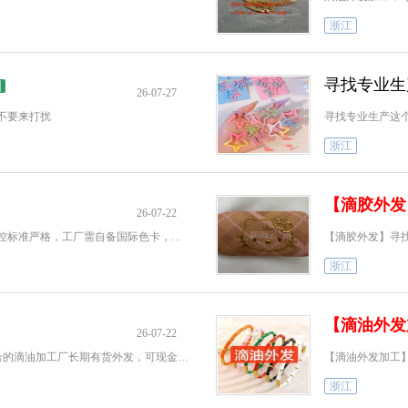
浙江
寻找专业生
图
26-07-27
不要来打扰
浙江
【滴胶外发
26-07-22
诚寻义乌市区滴油合作工厂！我方产品色彩管控标准严格，工厂需自备国际色卡，调色师傅技术过硬，可依据图纸、C卡精
【滴胶外发】寻
浙江
【滴油外发
26-07-22
找廿三里工业区附近合金饰品：手工+机器给合的滴油加工厂长期有货外发，可现金结算，中午12点到13点，不要来电晚上2
【滴油外发加工】寻
浙江