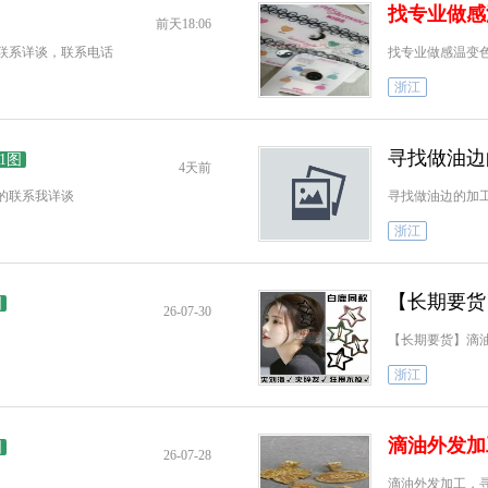
找专业做感
前天18:06
联系详谈，联系电话
找专业做感温变
浙江
寻找做油边
1图
4天前
的联系我详谈
寻找做油边的加
浙江
【长期要货
图
26-07-30
【长期要货】滴
浙江
滴油外发加
图
26-07-28
滴油外发加工，