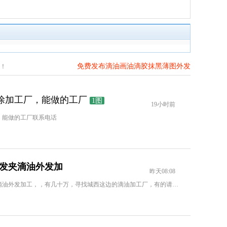
免费发布滴油画油滴胶抹黑薄图外发
！
信息>>
涂加工厂，能做的工厂
1图
19小时前
，能做的工厂联系电话
发夹滴油外发加
昨天08:08
几十万星星发夹滴油外发加工，，有几十万，寻找城西这边的滴油加工厂，有的请联系详谈微信