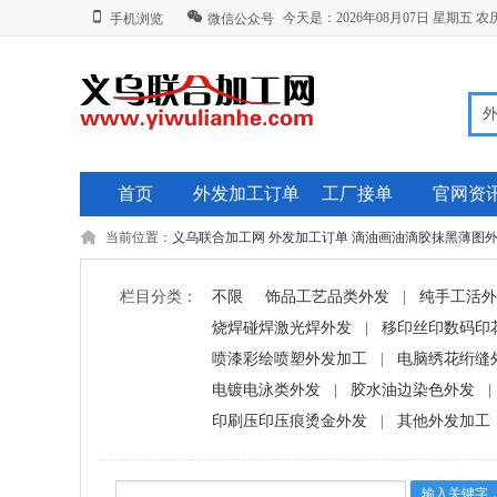
今天是：2026年08月07日 星期五
手机浏览
微信公众号
首页
外发加工订单
工厂接单
官网资
当前位置：
义乌联合加工网
外发加工订单
滴油画油滴胶抹黑薄图
栏目分类：
不限
饰品工艺品类外发
|
纯手工活外
烧焊碰焊激光焊外发
|
移印丝印数码印
喷漆彩绘喷塑外发加工
|
电脑绣花绗缝
电镀电泳类外发
|
胶水油边染色外发
|
印刷压印压痕烫金外发
|
其他外发加工