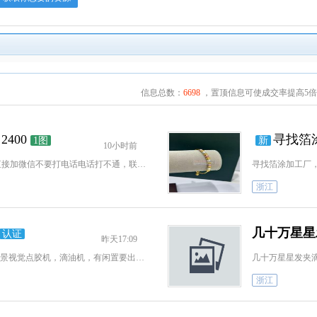
信息总数：
6698
，置顶信息可使成交率提高5倍
400
寻找箔
1图
新
10小时前
如图，寻找做油边的工厂，24000个，能做的直接加微信不要打电话电话打不通，联系微信
寻找箔涂加工厂
浙江
几十万星星
认证
昨天17:09
本人诚心求购24-25年2000万像素二手迈斯特全景视觉点胶机，滴油机，有闲置要出手的老板请联系微信同号
浙江