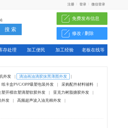
注册
登录
微信登录
免费发布信息
站
修改 / 删除
库存处理
加工便民
加工经验
老板在线等
机外发
|
滴油画油滴胶抹黑薄图外发
|
纸卡盒PVC/OPP吸塑包装外发
|
采购配件材料辅料
|
注塑开模吹塑滴塑软胶外发
|
亚克力树脂搪胶外发
|
钻外发
|
高频超声波入油充棉外发
|