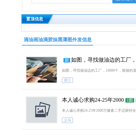
置顶信息
滴油画油滴胶抹黑薄图外发信息
如图，寻找做油边的工厂，2
新
浙江
本人诚心求购24-25年2000
1图
义乌