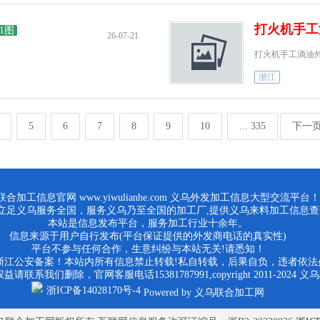
打火机手工
1图
26-07-21
打火机手工滴油
浙江
5
6
7
8
9
10
... 335
下一页
合加工信息官网 www.yiwulianhe.com 义乌外发加工信息大型交流平台！
立足义乌服务全国，服务义乌乃至全国的加工厂,提供义乌来料加工信息查
本站是信息发布平台，服务加工行业十余年。
信息来源于用户自行发布(平台保证提供的外发商电话的真实性)
平台不参与任何合作，生意纠纷与本站无关!请悉知！
浙江公安备案！本站内所有信息禁止转载!私自转载，后果自负，违者依法
系我们删除，官网客服电话15381787991,copyright 2011-2024
浙ICP备14028170号-4
Powered by 义乌联合加工网