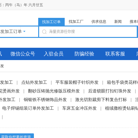
 农历：丙午（马）年 六月廿五
找加工厂
供求信息
新闻
搜本
找加工订单
外发加工订单
讯
微信公众号
入驻会员
防骗经验
联系客服
外发
发加工
|
点钻外发加工
|
平车服装帽子针织外发
|
箱包手袋类花样
花烫画外发
|
翻砂压铸抛光修版压模外发
|
后道锁眼打扣钉珠外发
|
外发加工
|
铜银铁不锈钢饰品外发
|
激光切割裁剪下料复合打标
|
电子焊锡组装订单外发加工
|
车床五金冲压外发
|
植绒撒粉烫钻刷
|