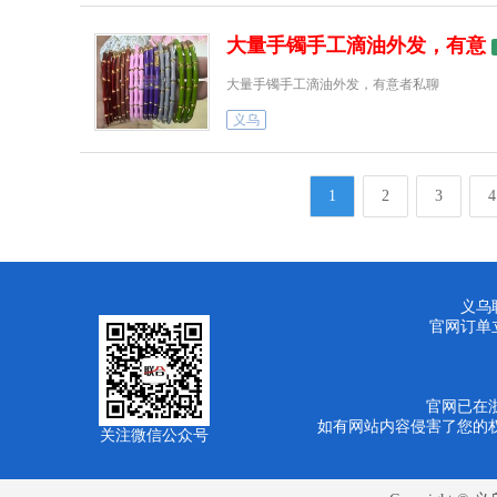
大量手镯手工滴油外发，有意
大量手镯手工滴油外发，有意者私聊
义乌
1
2
3
4
义乌联
官网订单
官网已在
如有网站内容侵害了您的权益请联
关注微信公众号