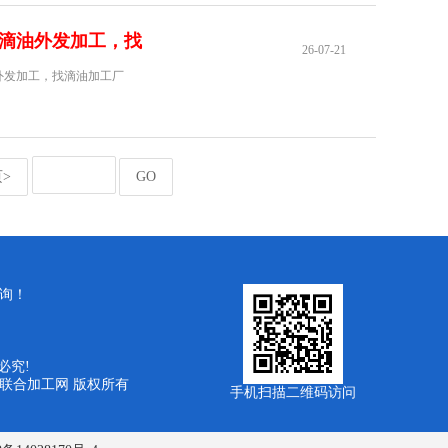
滴油外发加工，找
26-07-21
外发加工，找滴油加工厂
>
GO
询！
必究!
 义乌联合加工网 版权所有
手机扫描二维码访问