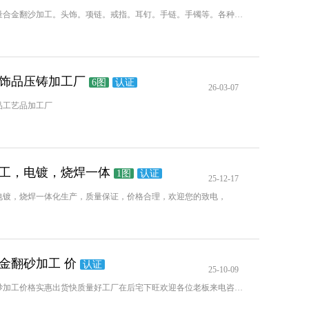
承接。各种高质量合金翻沙加工。头饰。项链。戒指。耳钉。手链。手镯等。各种合金饰品配件来样加工。。工厂
饰品压铸加工厂
6图
认证
26-03-07
品工艺品加工厂
工，电镀，烧焊一体
1图
认证
25-12-17
电镀，烧焊一体化生产，质量保证，价格合理，欢迎您的致电，
金翻砂加工 价
认证
25-10-09
承接各种合金翻砂加工价格实惠出货快质量好工厂在后宅下旺欢迎各位老板来电咨询下单