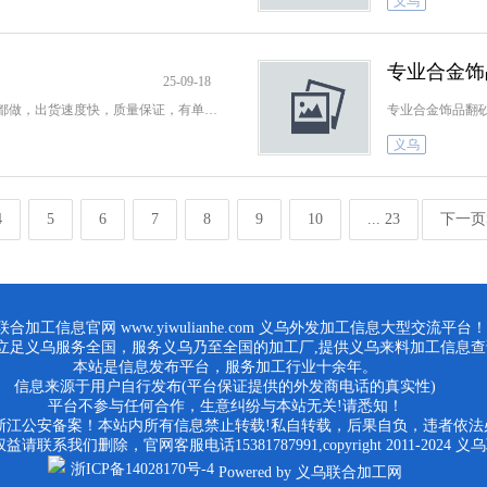
义乌
专业合金饰
25-09-18
承接翻砂加工，主营耳环，胸针，普通，环保都做，出货速度快，质量保证，有单子的老板欢迎来电，谢谢
义乌
4
5
6
7
8
9
10
... 23
下一页
合加工信息官网 www.yiwulianhe.com 义乌外发加工信息大型交流平台！
立足义乌服务全国，服务义乌乃至全国的加工厂,提供义乌来料加工信息查
本站是信息发布平台，服务加工行业十余年。
信息来源于用户自行发布(平台保证提供的外发商电话的真实性)
平台不参与任何合作，生意纠纷与本站无关!请悉知！
浙江公安备案！本站内所有信息禁止转载!私自转载，后果自负，违者依法
系我们删除，官网客服电话15381787991,copyright 2011-2024
浙ICP备14028170号-4
Powered by 义乌联合加工网