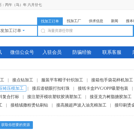
 农历：丙午（马）年 六月廿七
找加工厂
供求信息
新闻
搜本
找加工订单
外发加工订单
讯
微信公众号
入驻会员
防骗经验
联系客服
工
|
接点钻加工
|
服装平车帽子针织加工
|
接箱包手袋花样机加工
压铸压模加工
|
接后道锁眼打扣钉珠
|
接纸卡盒PVC/OPP吸塑包装
|
料复合打标
|
接注塑开模吹塑软胶滴塑加工
|
接亚克力树脂搪胶加工
工
|
接植绒撒粉烫钻刷钻
|
接高频超声波入油充棉加工
|
接印刷烫