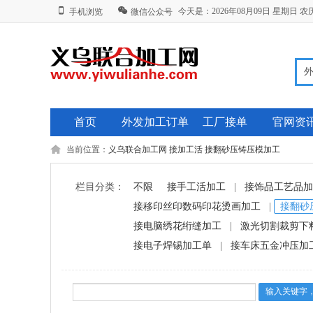
今天是：2026年08月09日 星期日
手机浏览
微信公众号
首页
外发加工订单
工厂接单
官网资
当前位置：
义乌联合加工网
接加工活
接翻砂压铸压模加工
栏目分类：
不限
接手工活加工
|
接饰品工艺品加
接移印丝印数码印花烫画加工
|
接翻砂
接电脑绣花绗缝加工
|
激光切割裁剪下
接电子焊锡加工单
|
接车床五金冲压加