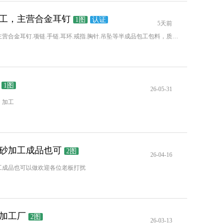
工，主营合金耳钉
1图
认证
5天前
饰品翻沙加工，主营合金耳钉.项链.手链.耳环.戒指.胸针.吊坠等半成品包工包料，质量保证，出货及时，地址义乌市荷叶
1图
26-05-31
，加工
砂加工成品也可
2图
26-04-16
工成品也可以做欢迎各位老板打扰
加工厂
2图
26-03-13