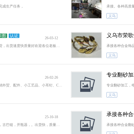
完成生产任务，
义乌
义乌市荣歌
1图
认证
26-03-12
环保大光面饰品翻砂加工，耳钉胸针套链各种货，出货速度快质量好欢迎各位老板下单
承接各种合金饰
义乌
专业翻砂加
26-02-26
专业锌合金翻砂加工（环保合金，大光面）内销外贸、配件、小工艺品、小耳钉、C型耳环（铜针，钢针，仿银针，螺纹针）机器多，
专业翻砂加工，
义乌
承接各种合
25-10-18
加工锌合金饰品，钥匙扣，项链，耳环，手镯，古巴链，开瓶器，。出货快，质量保证，价格优，欢迎来样定制开模。电话