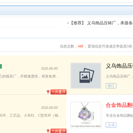
【推荐】 义乌饰品压铸厂，承接
信息总数：
448
，置顶信息可使成交率提高5倍
义乌饰品压
图
2026-08-09
本公司拥有12吨到68吨压铸机几十台，拥有自己的模具厂，开模速度快，研发各类锌合金饰品配件，五金箱包配件，各种型号
义乌饰品压铸厂
浙江
合金饰品翻
2026-08-09
【推荐义乌翻砂工厂】专业内销外贸、戒指、耳环、工艺品、小耳钉、C型耳环（铜针，钢针，仿银针，螺纹针）翻砂加工，插
义乌