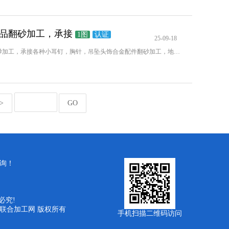
品翻砂加工，承接
1图
认证
25-09-18
专业合金饰品翻砂加工，承接各种小耳钉，胸针，吊坠头饰合金配件翻砂加工，地址廿三里
>
GO
询！
必究!
 义乌联合加工网 版权所有
手机扫描二维码访问