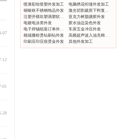
喷漆彩绘喷塑外发加工
电脑绣花绗缝外发加工
毛绒，印
专业承接各种面料加工衣服毛绒玩具毛毯香
铜银铁不锈钢饰品外发
激光切割裁剪下料复合打标
包
激光切割UV复合。
注塑开模吹塑滴塑软胶外发
亚克力树脂搪胶外发
电镀电泳类外发
胶水油边染色外发
电子焊锡组装订单外发加工
车床五金冲压外发
8-07
植绒撒粉烫钻刷钻外发
高频超声波入油充棉外发
印刷压印压痕烫金外发
其他外发加工
7-12
7-01
5-28