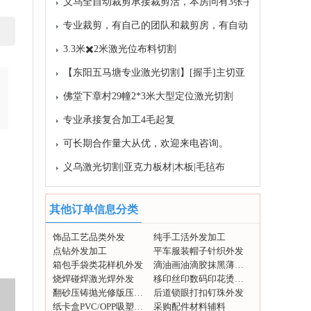
专业裁剪，有自己的团队和裁剪房，有自动
拉
3.3米✖️2米激光位布料切割
【东阳五马塘专业激光切割】[握手]主切亚
佛堂下章村29幢2*3米大型定位激光切割
专业承接复合加工4毛起复
可长期合作量大从优，欢迎来电咨询。
义乌激光切割|亚克力板材|木板|毛毡布
诚信超级激光打标
我们专业城接衣服，箱包，毛料，花片，玩
其他订单信息分类
具
专业下料品质无忧量大价优承接各种玩具U
饰品工艺品类外发
纯手工活外发加工
点钻外发加工
平车服装帽子针织外发
型
数码印花电脑绣花激光切割
箱包手袋类花样机外发
滴油画油滴胶抹黑薄图外发
义乌超大门福激光切割专业切割衣服毛料，
烧焊碰焊激光焊外发
移印丝印数码印花烫画外发
翻砂压铸抛光修版压模外发
后道锁眼打扣钉珠外发
网
激光切割，无纺布，绣花，格利特，布料，
纸卡盒PVC/OPP吸塑包装外发
采购配件材料辅料