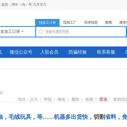
期六 农历：丙午（马）年 六月廿六
找加工厂
供求信息
新闻
搜本
找加工订单
外发加工订单
讯
微信公众号
入驻会员
防骗经验
联系客服
0
地址：义乌 |
举报
|
修改
|
删除
|
收藏
|
置顶
|
复制信
袖，毛绒玩具，等……机器多出货快，
切割
省料，