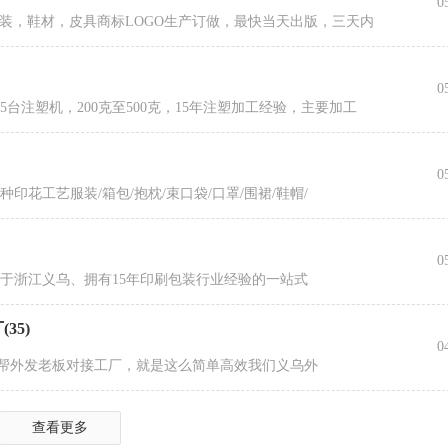
0
服装，鞋材，皮具商标LOGO生产订做，最快当天出版，三天内
0
台注塑机，200克至500克，15年注塑加工经验，主要加工
0
印花工艺服装/箱包/抱枕/束口袋/口罩/围裙/鞋帽/
0
于浙江义乌、拥有15年印刷包装行业经验的一站式
35)
0
5)帮外发老板对接工厂，就是这么简单高效我们义乌外
查看更多