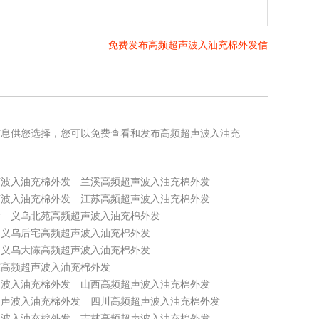
免费发布高频超声波入油充棉外发信
！
息>>
信息供您选择，您可以免费查看和发布高频超声波入油充
声波入油充棉外发
兰溪高频超声波入油充棉外发
声波入油充棉外发
江苏高频超声波入油充棉外发
发
义乌北苑高频超声波入油充棉外发
义乌后宅高频超声波入油充棉外发
义乌大陈高频超声波入油充棉外发
东高频超声波入油充棉外发
声波入油充棉外发
山西高频超声波入油充棉外发
超声波入油充棉外发
四川高频超声波入油充棉外发
声波入油充棉外发
吉林高频超声波入油充棉外发