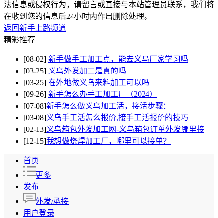
法信息或侵权行为，请留言或直接与本站管理员联系，我们将
在收到您的信息后24小时内作出删除处理。
返回新手上路频道
精彩推荐
[08-02]
新手做手工加工点，能去义乌厂家学习吗
[03-25]
义乌外发加工是真的吗
[03-25]
在外地做义乌来料加工可以吗
[09-26]
新手怎么办手工加工厂（2024）
[07-08]
​新手怎么做义乌加工活，接活步骤：
[03-08]
​义乌手工活怎么报价,接手工活报价的技巧
[02-13]
​义乌箱包外发加工网-​义乌箱包订单外发哪里接
[12-15]
​我想做烧焊加工厂，哪里可以接单？
首页
更多
发布
外发/承接
用户登录